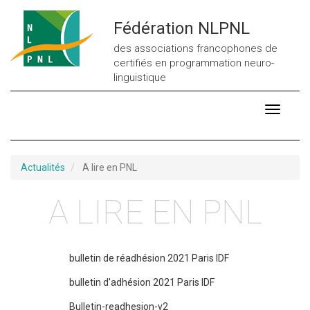
Aller
au
Fédération NLPNL
contenu
des associations francophones de
principal
certifiés en programmation neuro-
linguistique
Toggle
navigati
Actualités
A lire en PNL
A LIRE EN PNL
bulletin de réadhésion 2021 Paris IDF
bulletin d'adhésion 2021 Paris IDF
Bulletin-readhesion-v2