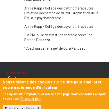
Annie Rapp / Collège des psychothérapeutes
Projet de Recherche de NLPNL : Application de la
PNL à la psychothérapie.
Annie Rapp / Collège des psychothérapeutes
"La PNL ou le destin d'une thérapie brève" de
Dorane Panozzo
"Coaching de femme" de Dora Panozzo
NOUS SUIVRE
Nous utilisons des cookies sur ce site pour améliorer
Contact
votre expérience d'utilisateur.
Footer
Mentions légales et vie privée
En cliquant sur n'importe quel lien de cette page, vous consentez à l'ajout
Un problème technique ?
menu
En savoir plus
de cookies.
Webmaster
CARAVANE MEDIA
© 2026 Fédération NLPNL
Oui, je suis d'accord